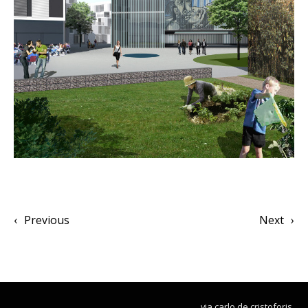
‹
Previous
Next
›
via carlo de cristoforis