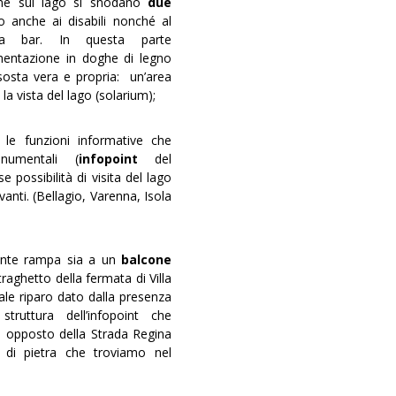
ane sul lago si snodano
due
anche ai disabili nonché al
ura bar. In questa parte
entazione in doghe di legno
 sosta vera e propria: un’area
 la vista del lago (solarium);
 le funzioni informative che
numentali (
infopoint
del
ossibilità di visita del lago
evanti. (Bellagio, Varenna, Isola
iante rampa sia a un
balcone
traghetto della fermata di Villa
ale riparo dato dalla presenza
ruttura dell’infopoint che
e opposto della Strada Regina
e di pietra che troviamo nel