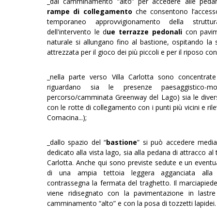
_dal camminamento “alto” per accedere alle ped
rampe di collegamento
che consentono l’accesso 
temporaneo approvvigionamento della strutt
dell'intervento le d
ue terrazze pedonali
con pavim
naturale si allungano fino al bastione, ospitando la
attrezzata per il gioco dei più piccoli e per il riposo con
_nella parte verso Villa Carlotta sono concentrate
riguardano sia le presenze paesaggistico-mo
percorso/camminata Greenway del Lago) sia le diverse p
con le rotte di collegamento con i punti più vicini e ril
Comacina...);
_dallo spazio del “
bastione
” si può accedere med
dedicato alla vista lago, sia alla pedana di attracco al 
Carlotta. Anche qui sono previste sedute e un eventu
di una ampia tettoia leggera agganciata alla st
contrassegna la fermata del traghetto. Il marciapied
viene ridisegnato con la pavimentazione in lastr
camminamento “alto” e con la posa di tozzetti lapidei.