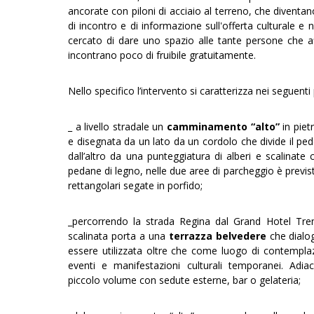
ancorate con piloni di acciaio al terreno, che diventa
di incontro e di informazione sull'offerta culturale e n
cercato di dare uno spazio alle tante persone che a
incontrano poco di fruibile gratuitamente.
Nello specifico l’intervento si caratterizza nei seguenti 
_ a livello stradale un
camminamento “alto”
in pietr
e disegnata da un lato da un cordolo che divide il pe
dall’altro da una punteggiatura di alberi e scalinate
pedane di legno, nelle due aree di parcheggio è previs
rettangolari segate in porfido;
_percorrendo la strada Regina dal Grand Hotel T
scalinata porta a una
terrazza belvedere
che dialog
essere utilizzata oltre che come luogo di contempl
eventi e manifestazioni culturali temporanei. Adi
piccolo volume con sedute esterne, bar o gelateria;